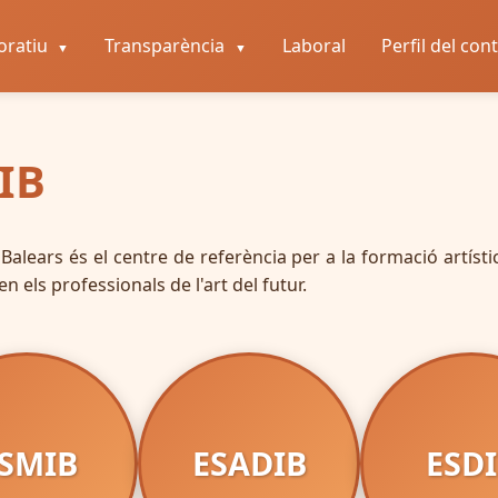
oratiu
Transparència
Laboral
Perfil del con
▼
▼
IB
Balears és el centre de referència per a la formació artísti
els professionals de l'art del futur.
SMIB
ESADIB
ESD