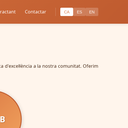
tractant
Contactar
CA
ES
EN
ca d'excel·lència a la nostra comunitat. Oferim
IB